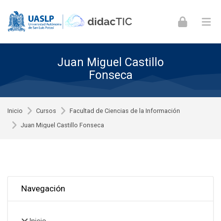
Skip to navigation
Skip to login form
Skip to footer
Saltar al contenido principal
Juan Miguel Castillo
Fonseca
Inicio
Cursos
Facultad de Ciencias de la Información
Juan Miguel Castillo Fonseca
Omitir Navegación
Navegación
Inicio