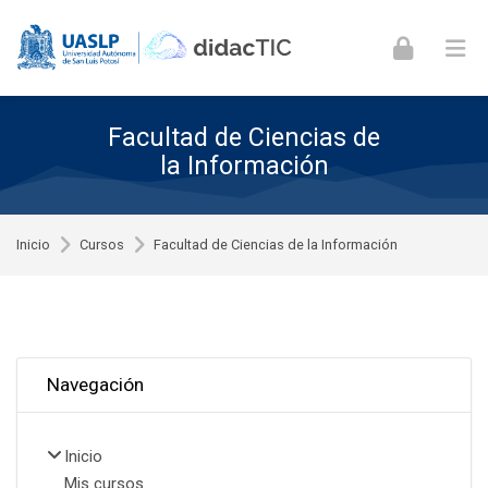
Skip to navigation
Skip to login form
Skip to footer
Saltar al contenido principal
Facultad de Ciencias de
la Información
Inicio
Cursos
Facultad de Ciencias de la Información
Omitir Navegación
Navegación
Inicio
Mis cursos