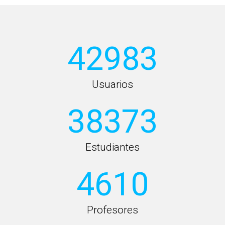
42983
Usuarios
38373
Estudiantes
4610
Profesores