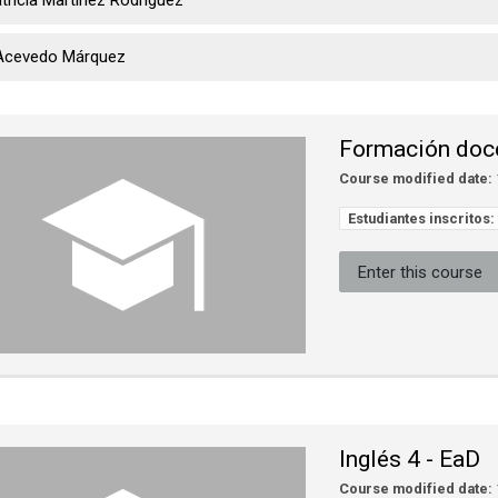
tricia Martínez Rodríguez
Acevedo Márquez
Formación doc
Course modified date:
Estudiantes inscritos:
Enter this course
Inglés 4 - EaD
Course modified date: