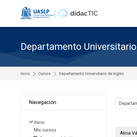
Skip to navigation
Skip to search form
Skip to login form
Skip to footer
Saltar al contenido principal
Departamento Universitario
Inicio
Cursos
Departamento Universitario de Inglés
Omitir Navegación
Navegación
Categorías
Inicio
Mis cursos
Alicia 