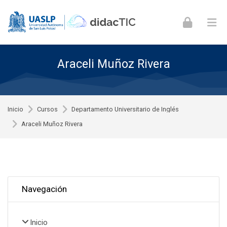
Skip to navigation
Skip to login form
Skip to footer
Saltar al contenido principal
Araceli Muñoz Rivera
Inicio
Cursos
Departamento Universitario de Inglés
Araceli Muñoz Rivera
Omitir Navegación
Navegación
Inicio