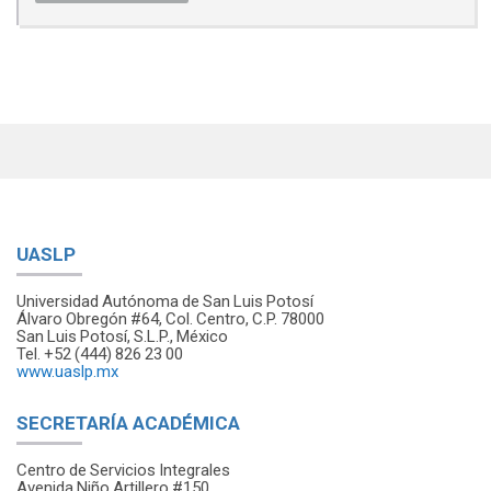
UASLP
Universidad Autónoma de San Luis Potosí
Álvaro Obregón #64, Col. Centro, C.P. 78000
San Luis Potosí, S.L.P., México
Tel. +52 (444) 826 23 00
www.uaslp.mx
SECRETARÍA ACADÉMICA
Centro de Servicios Integrales
Avenida Niño Artillero #150