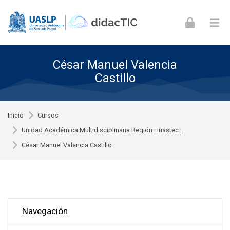
Skip to navigation
Skip to login form
Skip to footer
Saltar al contenido principal
César Manuel Valencia
Castillo
Inicio
Cursos
Unidad Académica Multidisciplinaria Región Huastec...
César Manuel Valencia Castillo
Omitir Navegación
Navegación