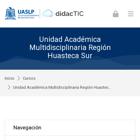
Skip to navigation
Skip to login form
Skip to footer
Saltar al contenido principal
Unidad Académica
Multidisciplinaria Región
Huasteca Sur
Inicio
Cursos
Unidad Académica Multidisciplinaria Región Huastec...
Omitir Navegación
Navegación