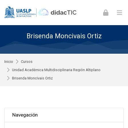
Skip to navigation
Skip to login form
Skip to footer
Saltar al contenido principal
Brisenda Moncivais Ortiz
Inicio
Cursos
Unidad Académica Multidisciplinaria Región Altiplano
Brisenda Moncivais Ortiz
Omitir Navegación
Navegación