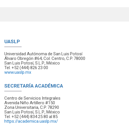
UASLP
Universidad Autónoma de San Luis Potosí
Álvaro Obregón #64, Col. Centro, C.P. 78000
San Luis Potosí, S.L.P., México
Tel. +52 (444) 826 23 00
www.uaslp.mx
SECRETARÍA ACADÉMICA
Centro de Servicios Integrales
Avenida Niño Artillero #150
Zona Universitaria, C.P. 78290
San Luis Potosí, S.L.P., México
Tel. +52 (444) 834 25 80 al 85
https://academica.uaslp.mx/