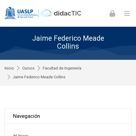
Skip to navigation
Skip to login form
Skip to footer
Saltar al contenido principal
Jaime Federico Meade
Collins
Inicio
Cursos
Facultad de Ingeniería
Jaime Federico Meade Collins
Omitir Navegación
Navegación
Inicio