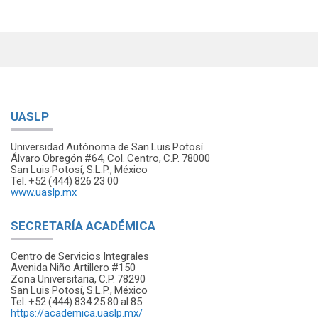
UASLP
Universidad Autónoma de San Luis Potosí
Álvaro Obregón #64, Col. Centro, C.P. 78000
San Luis Potosí, S.L.P., México
Tel. +52 (444) 826 23 00
www.uaslp.mx
SECRETARÍA ACADÉMICA
Centro de Servicios Integrales
Avenida Niño Artillero #150
Zona Universitaria, C.P. 78290
San Luis Potosí, S.L.P., México
Tel. +52 (444) 834 25 80 al 85
https://academica.uaslp.mx/