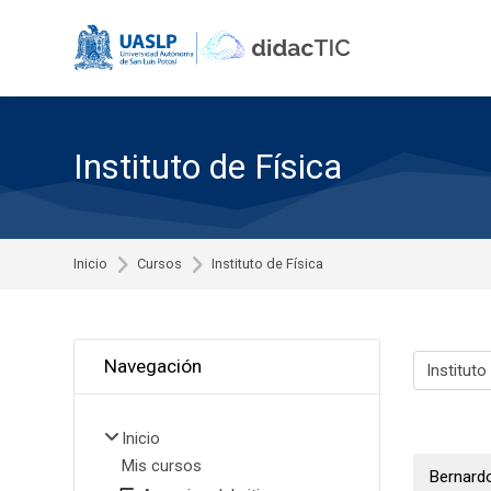
Skip to navigation
Skip to search form
Skip to login form
Skip to footer
Saltar al contenido principal
Instituto de Física
Inicio
Cursos
Instituto de Física
Omitir Navegación
Navegación
Categorías
Inicio
Mis cursos
Bernard