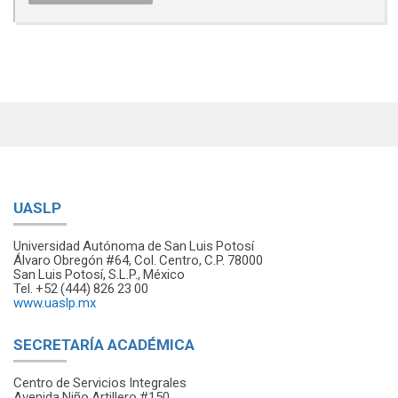
UASLP
Universidad Autónoma de San Luis Potosí
Álvaro Obregón #64, Col. Centro, C.P. 78000
San Luis Potosí, S.L.P., México
Tel. +52 (444) 826 23 00
www.uaslp.mx
SECRETARÍA ACADÉMICA
Centro de Servicios Integrales
Avenida Niño Artillero #150