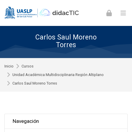
Skip to navigation
Skip to login form
Skip to footer
Saltar al contenido principal
Carlos Saul Moreno
Torres
Inicio
Cursos
Unidad Académica Multidisciplinaria Región Altiplano
Carlos Saul Moreno Torres
Omitir Navegación
Navegación