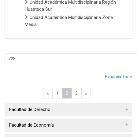
Unidad Académica Multidisciplinaria Región
Huasteca Sur
Unidad Académica Multidisciplinaria Zona
Media
Categorías
Expandir todo
Página anterior
Página 1
Página 2
Página 3
Página siguiente
«
1
2
3
»
Facultad de Derecho
Facultad de Economía