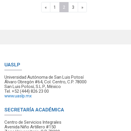
Página anterior
Página 1
Página 2
Página 3
Página siguiente
«
1
2
3
»
UASLP
Universidad Autónoma de San Luis Potosí
Álvaro Obregón #64, Col. Centro, C.P. 78000
San Luis Potosí, S.L.P., México
Tel. +52 (444) 826 23 00
www.uaslp.mx
SECRETARÍA ACADÉMICA
Centro de Servicios Integrales
Avenida Niño Artillero #150