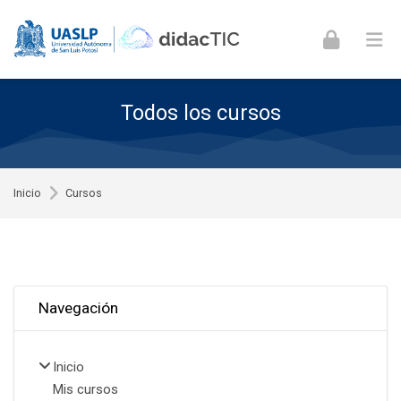
Skip to navigation
Skip to login form
Skip to footer
Saltar al contenido principal
Todos los cursos
Inicio
Cursos
Omitir Navegación
Navegación
Inicio
Mis cursos