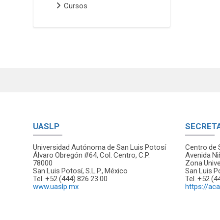
Cursos
UASLP
SECRET
Universidad Autónoma de San Luis Potosí
Centro de 
Álvaro Obregón #64, Col. Centro, C.P.
Avenida Ni
78000
Zona Univer
San Luis Potosí, S.L.P., México
San Luis Po
Tel. +52 (444) 826 23 00
Tel. +52 (4
www.uaslp.mx
https://ac
Scroll to top