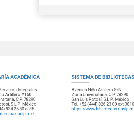
ARÍA ACADÉMICA
SISTEMA DE BIBLIOTECA
Servicios Integrales
Avenida Niño Artillero S/N
ño Artillero #150
Zona Universitaria, C.P. 78290
sitaria, C.P. 78290
San Luis Potosí, S.L.P., México
tosí, S.L.P., México
Tel. +52 (444) 826 23 00 ext 381
44) 834 25 80 al 85
https://www.bibliotecas.uaslp.m
ademica.uaslp.mx/