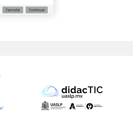
Cancelar
Continuar
S
0
x/