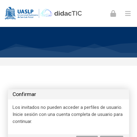
Skip to navigation
Skip to login form
Skip to footer
Saltar al contenido principal
Confirmar
Los invitados no pueden acceder a perfiles de usuario.
Inicie sesión con una cuenta completa de usuario para
continuar.