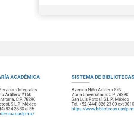
ARÍA ACADÉMICA
SISTEMA DE BIBLIOTECA
Servicios Integrales
Avenida Niño Artillero S/N
ño Artillero #150
Zona Universitaria, C.P. 78290
sitaria, C.P. 78290
San Luis Potosí, S.L.P., México
tosí, S.L.P., México
Tel. +52 (444) 826 23 00 ext 381
44) 834 25 80 al 85
https://www.bibliotecas.uaslp.m
ademica.uaslp.mx/