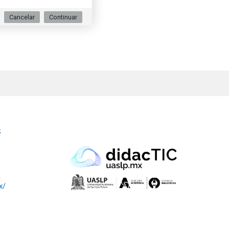
Cancelar
Continuar
S
0
x/