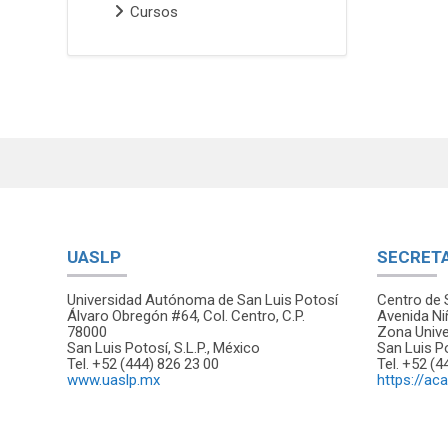
Cursos
UASLP
SECRET
Universidad Autónoma de San Luis Potosí
Centro de 
Álvaro Obregón #64, Col. Centro, C.P.
Avenida Ni
78000
Zona Univer
San Luis Potosí, S.L.P., México
San Luis Po
Tel. +52 (444) 826 23 00
Tel. +52 (4
www.uaslp.mx
https://ac
Scroll to top