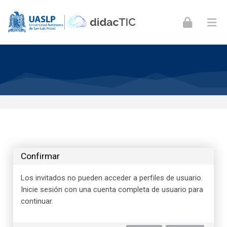
Skip to navigation
Skip to login form
Skip to footer
Saltar al contenido principal
Confirmar
Los invitados no pueden acceder a perfiles de usuario.
Inicie sesión con una cuenta completa de usuario para
continuar.