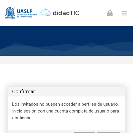
Skip to navigation
Skip to login form
Skip to footer
Saltar al contenido principal
Confirmar
Los invitados no pueden acceder a perfiles de usuario.
Inicie sesión con una cuenta completa de usuario para
continuar.