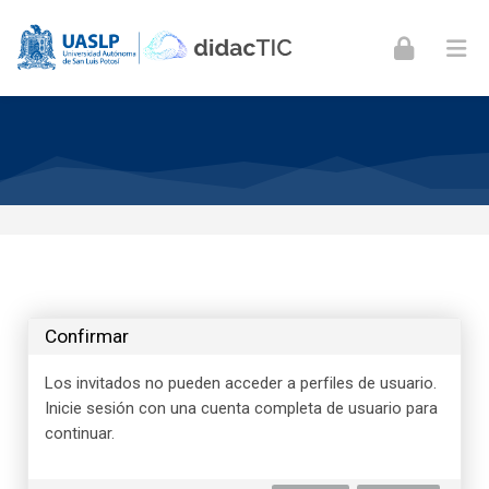
Skip to navigation
Skip to login form
Skip to footer
Saltar al contenido principal
Confirmar
Los invitados no pueden acceder a perfiles de usuario.
Inicie sesión con una cuenta completa de usuario para
continuar.