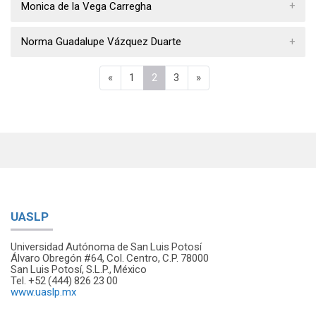
Monica de la Vega Carregha
Norma Guadalupe Vázquez Duarte
Página anterior
Página 1
Página 2
Página 3
Página siguiente
«
1
2
3
»
UASLP
Universidad Autónoma de San Luis Potosí
Álvaro Obregón #64, Col. Centro, C.P. 78000
San Luis Potosí, S.L.P., México
Tel. +52 (444) 826 23 00
www.uaslp.mx