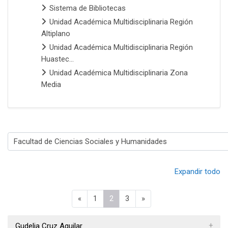
Sistema de Bibliotecas
Unidad Académica Multidisciplinaria Región
Altiplano
Unidad Académica Multidisciplinaria Región
Huastec...
Unidad Académica Multidisciplinaria Zona
Media
Categorías
Expandir todo
Página anterior
Página 1
Página 2
Página 3
Página siguiente
«
1
2
3
»
Gudelia Cruz Aguilar