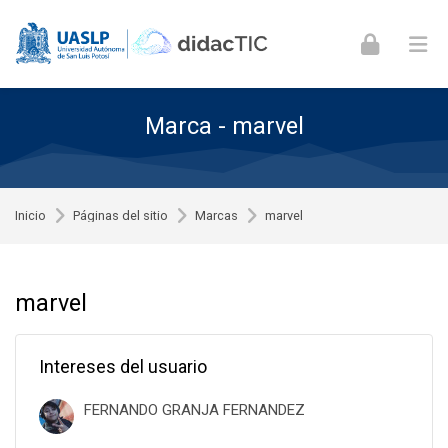
Skip to navigation
Skip to login form
Skip to footer
Saltar al contenido principal
Marca - marvel
Inicio
Páginas del sitio
Marcas
marvel
marvel
Intereses del usuario
FERNANDO GRANJA FERNANDEZ