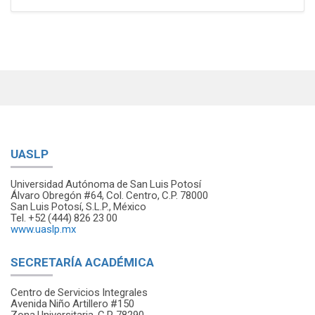
UASLP
Universidad Autónoma de San Luis Potosí
Álvaro Obregón #64, Col. Centro, C.P. 78000
San Luis Potosí, S.L.P., México
Tel. +52 (444) 826 23 00
www.uaslp.mx
SECRETARÍA ACADÉMICA
Centro de Servicios Integrales
Avenida Niño Artillero #150
Zona Universitaria, C.P. 78290