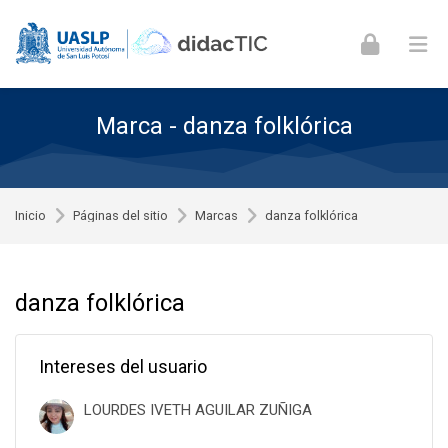
Skip to navigation
Skip to login form
Skip to footer
Saltar al contenido principal
Marca - danza folklórica
Inicio
Páginas del sitio
Marcas
danza folklórica
danza folklórica
Intereses del usuario
LOURDES IVETH AGUILAR ZUÑIGA