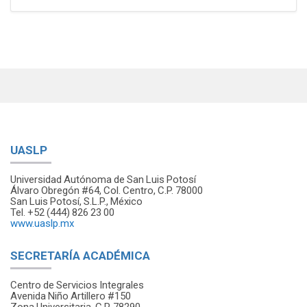
UASLP
Universidad Autónoma de San Luis Potosí
Álvaro Obregón #64, Col. Centro, C.P. 78000
San Luis Potosí, S.L.P., México
Tel. +52 (444) 826 23 00
www.uaslp.mx
SECRETARÍA ACADÉMICA
Centro de Servicios Integrales
Avenida Niño Artillero #150
Zona Universitaria, C.P. 78290