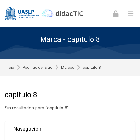
Skip to navigation
Skip to login form
Skip to footer
Saltar al contenido principal
Marca - capitulo 8
Inicio
Páginas del sitio
Marcas
capitulo 8
capitulo 8
Sin resultados para "capitulo 8"
Omitir Navegación
Navegación