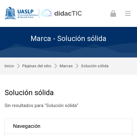
Skip to navigation
Skip to login form
Skip to footer
Saltar al contenido principal
Marca - Solución sólida
Inicio
Páginas del sitio
Marcas
Solución sólida
Solución sólida
Sin resultados para "Solución sólida"
Omitir Navegación
Navegación