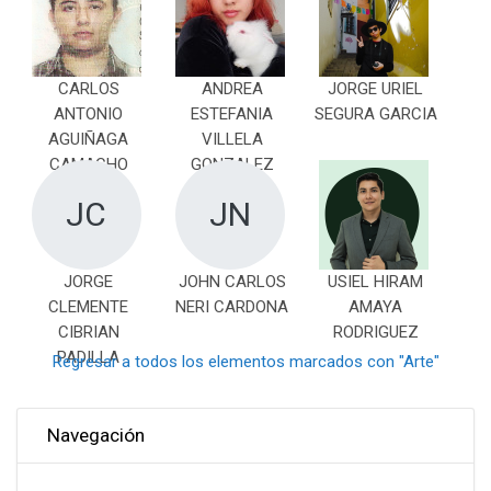
CARLOS
ANDREA
JORGE URIEL
ANTONIO
ESTEFANIA
SEGURA GARCIA
AGUIÑAGA
VILLELA
CAMACHO
GONZALEZ
JC
JN
JORGE
JOHN CARLOS
USIEL HIRAM
CLEMENTE
NERI CARDONA
AMAYA
CIBRIAN
RODRIGUEZ
PADILLA
Regresar a todos los elementos marcados con "Arte"
Omitir Navegación
Navegación