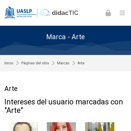
Skip to navigation
Skip to login form
Skip to footer
Saltar al contenido principal
Marca - Arte
Inicio
Páginas del sitio
Marcas
Arte
Arte
Intereses del usuario marcadas con
"Arte"