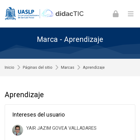
Skip to navigation
Skip to login form
Skip to footer
Saltar al contenido principal
Marca - Aprendizaje
Inicio
Páginas del sitio
Marcas
Aprendizaje
Aprendizaje
Intereses del usuario
YAIR JAZIM GOVEA VALLADARES