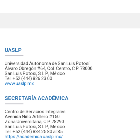
UASLP
Universidad Autónoma de San Luis Potosí
Álvaro Obregón #64, Col. Centro, C.P. 78000
San Luis Potosí, S.L.P., México
Tel. +52 (444) 826 23 00
www.uaslp.mx
SECRETARÍA ACADÉMICA
Centro de Servicios Integrales
Avenida Niño Artillero #150
Zona Universitaria, C.P. 78290
San Luis Potosí, S.L.P., México
Tel. +52 (444) 834 25 80 al 85
https://academica.uaslp.mx/