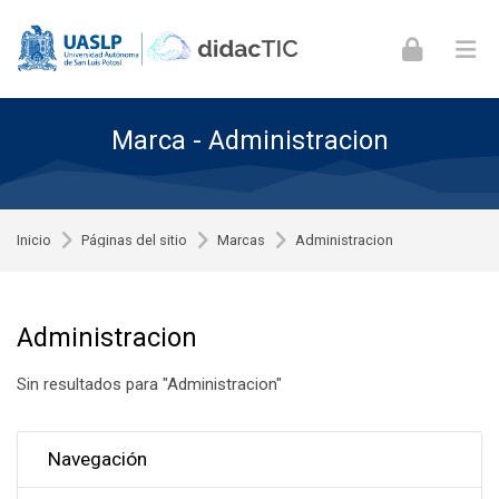
Skip to navigation
Skip to login form
Skip to footer
Saltar al contenido principal
Marca - Administracion
Inicio
Páginas del sitio
Marcas
Administracion
Administracion
Sin resultados para "Administracion"
Omitir Navegación
Navegación