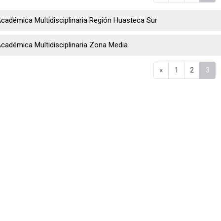
cadémica Multidisciplinaria Región Huasteca Sur
cadémica Multidisciplinaria Zona Media
Página anterior
Página 1
Página 2
Pág
«
1
2
3