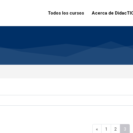
Todos los cursos
Acerca de DidacTI
Página anterior
Página 1
Página 2
Pág
«
1
2
3